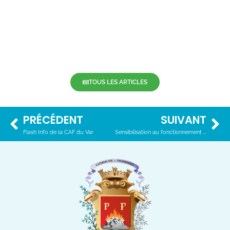
TOUS LES ARTICLES
PRÉCÉDENT
SUIVANT
Flash Info de la CAF du Var
Sensibilisation au fonctionnement des milieux aquatiques