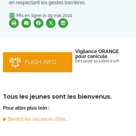
en respectant les gestes barrières.
Mis en ligne le
19 mai 2021
Vigilance ORANGE
Pl
pour canicule
Ins
nom
FLASH INFO
Dès jeudi 30 juillet à 12h
bén
néc
cha
Tous les jeunes sont les bienvenus.
Pour aller plus loin :
Bientôt les vacances d’été…