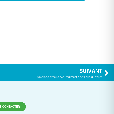
SUIVANT
Jumelage avec le 54è Régiment d’Artillerie d’Hyères
S CONTACTER