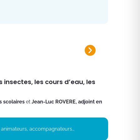
Plan canicule 2026
Inscrivez-vous sur le registre nomi
 insectes, les cours d’eau, les
s scolaires
et
Jean-Luc ROVERE, adjoint en
és, animateurs, accompagnateurs…