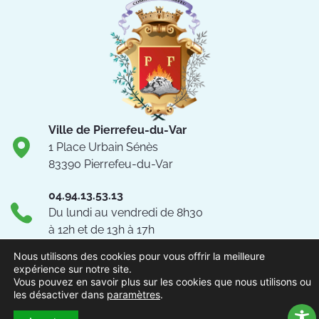
Ville de Pierrefeu-du-Var
1 Place Urbain Sénès
83390 Pierrefeu-du-Var
04.94.13.53.13
Du lundi au vendredi de 8h30
à 12h et de 13h à 17h
NOUS CONTACTER
Nous utilisons des cookies pour vous offrir la meilleure
expérience sur notre site.
Vous pouvez en savoir plus sur les cookies que nous utilisons ou
Suivez-nous !
les désactiver dans
paramètres
.