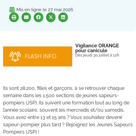
Mis en ligne le
27 mai 2026
Vigilance ORANGE
Pl
pour canicule
Ins
nom
FLASH INFO
Dès jeudi 30 juillet à 12h
bén
néc
cha
Ils sont 28.200, filles et garçons, à se retrouver chaque
semaine dans les 1.500 sections de jeunes sapeurs-
pompiers (JSP). Ils suivent une formation tout au long de
l’année scolaire, souvent les mercredis et/ou samedis.
Vous avez entre 13 et 15 ans ? Vous souhaitez devenir
sapeur-pompier plus tard ? Rejoignez les Jeunes Sapeurs
Pompiers (JSP) !