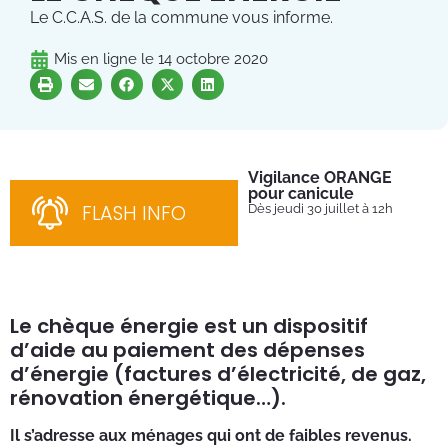
Le C.C.A.S. de la commune vous informe.
Mis en ligne le
14 octobre 2020
Vigilance ORANGE
Pl
pour canicule
Ins
nom
FLASH INFO
Dès jeudi 30 juillet à 12h
bén
néc
cha
Le chèque énergie est un dispositif
d’aide au paiement des dépenses
d’énergie (factures d’électricité, de gaz,
rénovation énergétique…).
Il s’adresse aux ménages qui ont de faibles revenus.