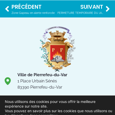
PRÉCÉDENT
SUIVANT
Zone Gapeau en alerte renforcée
FERMETURE TEMPORAIRE DU JARDIN DE LA LIBERTÉ
Ville de Pierrefeu-du-Var
1 Place Urbain Sénès
83390 Pierrefeu-du-Var
04.94.13.53.13
Nous utilisons des cookies pour vous offrir la meilleure
Du lundi au vendredi de 8h30
expérience sur notre site.
à 12h et de 13h à 17h
Vous pouvez en savoir plus sur les cookies que nous utilisons ou