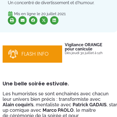
Un concentré de divertissement et d'humour.
Mis en ligne le
20 juillet 2021
Vigilance ORANGE
Pl
pour canicule
Ins
nom
FLASH INFO
Dès jeudi 30 juillet à 12h
bén
néc
cha
Une belle soirée estivale.
Les humoristes se sont enchainés avec chacun
leur univers bien précis : transformiste avec
Alain coquin’s
, mentaliste avec
Patrick GADAIS
, sta
up comique avec
Marco PAOLO
, le maitre
de cérémonie de la soirée et pour