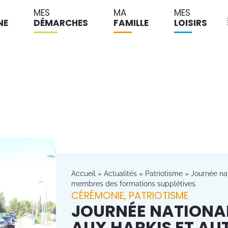
MES
MA
MES
NE
DÉMARCHES
FAMILLE
LOISIRS
Accueil
»
Actualités
»
Patriotisme
»
Journée na
membres des formations supplétives.
CÉRÉMONIE
,
PATRIOTISME
JOURNÉE NATIONA
AUX HARKIS ET AU