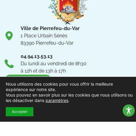
Ville de Pierrefeu-du-Var
1 Place Urbain Sénès
83390 Pierrefeu-du-Var
04.94.13.53.13
Du lundi au vendredi de 8h30
à 12h et de 13h à 17h
NOUS CONTACTER
Nous utilisons des cookies pour vous offrir la meilleure
expérience sur notre site.
Vous pouvez en savoir plus sur les cookies que nous utilisons ou
Suivez-nous !
les désactiver dans
paramètres
.
Accepter
ACCUEIL
MENTIONS
ACCESSIBILITÉ
PLAN DU
POLITIQUE DE
EXTRAN
LÉGALES
SITE
CONFIDENTIALITÉ