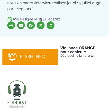
nous en parler (interview réalisée jeudi 15 juillet à 13h
par téléphone).
Mis en ligne le
15 juillet 2021
Vigilance ORANGE
Pl
pour canicule
Ins
nom
FLASH INFO
Dès jeudi 30 juillet à 12h
bén
néc
cha