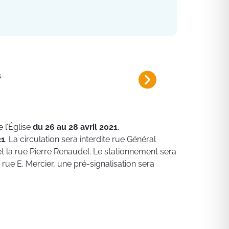
s
Fermeture de route La Tuil
Du mardi 4 au jeudi 6 août 2026 d
e l’Église
du 26 au 28 avril 2021
.
21
. La circulation sera interdite rue Général
 et la rue Pierre Renaudel. Le stationnement sera
a rue E. Mercier, une pré-signalisation sera