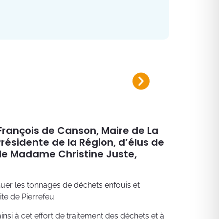
Plan canicule 2026
Inscrivez-vous sur le registre nomi
François de Canson, Maire de La
sidente de la Région, d’élus de
e Madame Christine Juste,
nuer les tonnages de déchets enfouis et
te de Pierrefeu.
nsi à cet effort de traitement des déchets et à