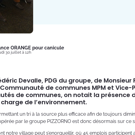
lance ORANGE pour canicule
di 30 juillet à 12h
édéric Devalle, PDG du groupe, de Monsieur 
la Communauté de communes MPM et Vice-Pré
és de communes, on notait la présence d
n charge de l’environnement.
ettant un tri à la source plus efficace afin de toujours dimi
 opérée par le groupe PIZZORNO est donc désormais sur ce si
notre village peut s’enorgueillir, où 45 emplois participent ai