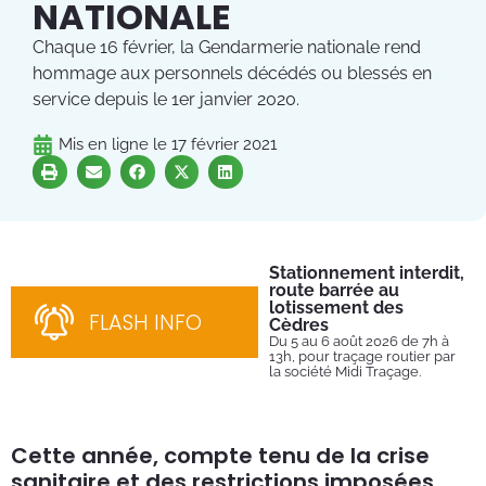
NATIONALE
Chaque 16 février, la Gendarmerie nationale rend
hommage aux personnels décédés ou blessés en
service depuis le 1er janvier 2020.
Mis en ligne le
17 février 2021
Stationnement interdit,
Fe
route barrée au
Tu
lotissement des
Du 
FLASH INFO
202
Cèdres
par
Du 5 au 6 août 2026 de 7h à
13h, pour traçage routier par
la société Midi Traçage.
Cette année, compte tenu de la crise
sanitaire et des restrictions imposées,