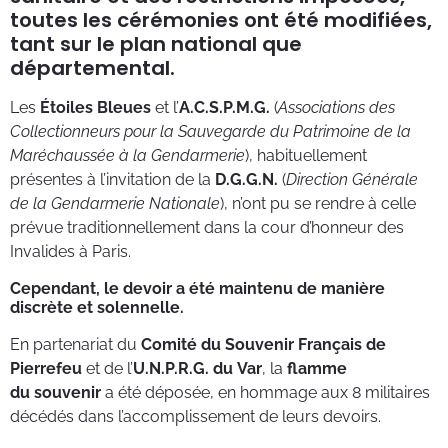
toutes les cérémonies ont été modifiées,
tant sur le plan national que
départemental.
Les
Étoiles Bleues
et l’
A.C.S.P.M.G.
(
Associations des
Collectionneurs pour la Sauvegarde du Patrimoine de la
Maréchaussée à la Gendarmerie
), habituellement
présentes à l’invitation de la
D.G.G.N.
(
Direction Générale
de la Gendarmerie Nationale
), n’ont pu se rendre à celle
prévue traditionnellement dans la cour d’honneur des
Invalides à Paris.
Cependant, le devoir a été maintenu de manière
discrète et solennelle.
En partenariat du
Comité du Souvenir Français de
Pierrefeu
et de l’
U.N.P.R.G. du Var
, la
flamme
du souvenir
a été déposée, en hommage aux 8 militaires
décédés dans l’accomplissement de leurs devoirs.