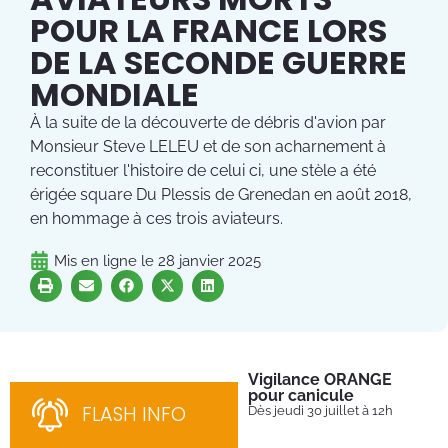
POUR LA FRANCE LORS
DE LA SECONDE GUERRE
MONDIALE
À la suite de la découverte de débris d'avion par
Monsieur Steve LELEU et de son acharnement à
reconstituer l'histoire de celui ci, une stèle a été
érigée square Du Plessis de Grenedan en août 2018,
en hommage à ces trois aviateurs.
Mis en ligne le
28 janvier 2025
Vigilance ORANGE
Pl
pour canicule
Ins
nom
FLASH INFO
Dès jeudi 30 juillet à 12h
bén
néc