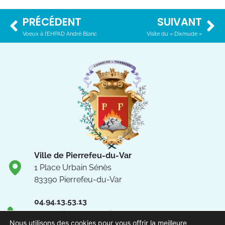
PRÉCÉDENT
SUIVANT
Voeux à l’EHPAD André Blanc
Visite du « Dixmude »
Ville de Pierrefeu-du-Var
1 Place Urbain Sénès
83390 Pierrefeu-du-Var
04.94.13.53.13
Du lundi au vendredi de 8h30
Nous utilisons des cookies pour vous offrir la meilleure