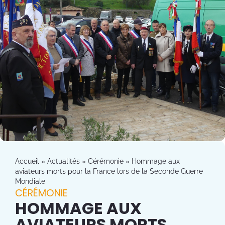
Accueil
»
Actualités
»
Cérémonie
»
Hommage aux
aviateurs morts pour la France lors de la Seconde Guerre
Mondiale
CÉRÉMONIE
HOMMAGE AUX
AVIATEURS MORTS