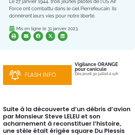
Le 27 janvier 1944, trois jeunes pilotes de l'US Air
Force ont combattu dans le ciel Pierrefeucain. Ils
donnèrent leurs vies pour notre liberté.
Mis en ligne le
31 janvier 2023
Vigilance ORANGE
Pl
pour canicule
Ins
nom
FLASH INFO
Dès jeudi 30 juillet à 12h
bén
néc
cha
Suite à la découverte d’un débris d’avion
par Monsieur Steve LELEU et son
acharnement à reconstituer l’histoire,
une stèle était érigée square Du Plessis