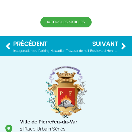
TOUS LES ARTICLES
PRÉCÉDENT
SUIVANT
Inauguration du Parking Hawadier
Travaux de nuit Boulevard Henri GUÉRIN
Ville de Pierrefeu-du-Var
1 Place Urbain Sénès