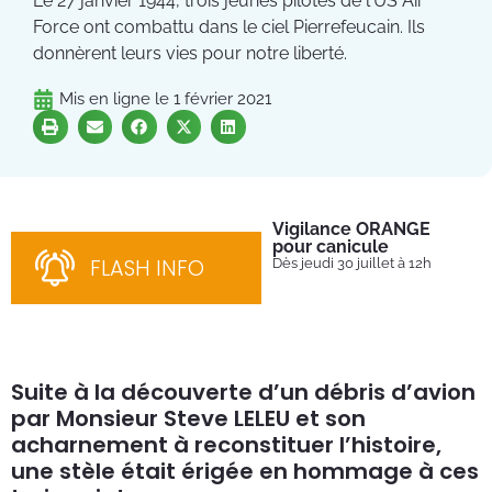
Le 27 janvier 1944, trois jeunes pilotes de l'US Air
Force ont combattu dans le ciel Pierrefeucain. Ils
donnèrent leurs vies pour notre liberté.
Mis en ligne le
1 février 2021
Vigilance ORANGE
Pl
pour canicule
Ins
nom
FLASH INFO
Dès jeudi 30 juillet à 12h
bén
néc
cha
Suite à la découverte d’un débris d’avion
par Monsieur Steve LELEU et son
acharnement à reconstituer l’histoire,
une stèle était érigée en hommage à ces