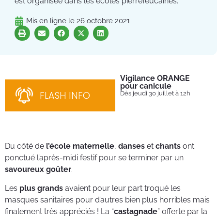
est organisée dans les écoles pierrefeucaines.
Mis en ligne le
26 octobre 2021
Vigilance ORANGE
Pl
pour canicule
Ins
nom
FLASH INFO
Dès jeudi 30 juillet à 12h
bén
néc
cha
Du côté de
l’école maternelle
,
danses
et
chants
ont
ponctué l’après-midi festif pour se terminer par un
savoureux goûter
.
Les
plus grands
avaient pour leur part troqué les
masques sanitaires pour d’autres bien plus horribles mais
finalement très appréciés ! La “
castagnade
” offerte par la