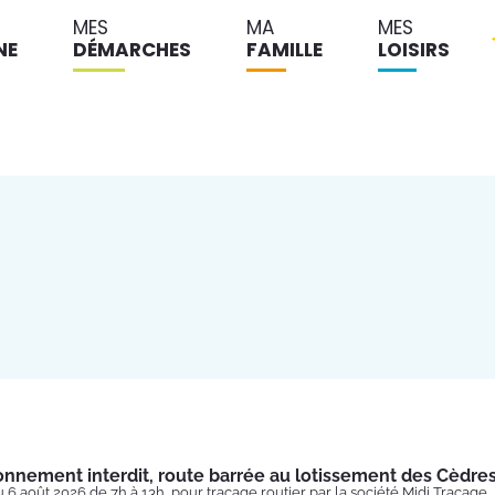
MES
MA
MES
NE
DÉMARCHES
FAMILLE
LOISIRS
onnement interdit, route barrée au lotissement des Cèdre
u 6 août 2026 de 7h à 13h, pour traçage routier par la société Midi Traçage.