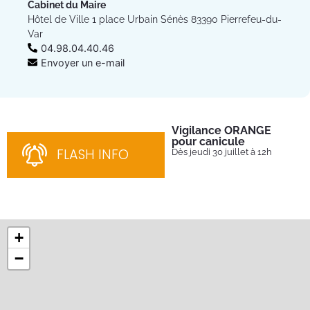
Cabinet du Maire
Hôtel de Ville 1 place Urbain Sénès 83390 Pierrefeu-du-
Var
04.98.04.40.46
Envoyer un e-mail
Vigilance ORANGE
Pl
pour canicule
Ins
nom
FLASH INFO
Dès jeudi 30 juillet à 12h
bén
néc
cha
+
−