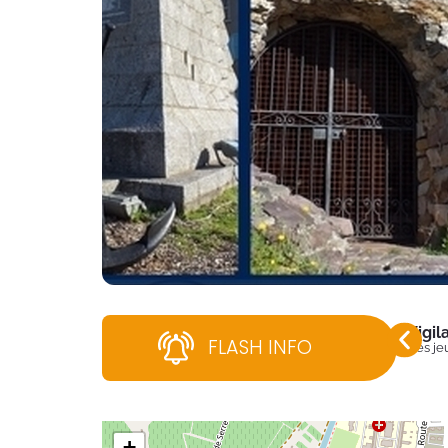
Vigi
FLASH INFO
Dès jeu
+