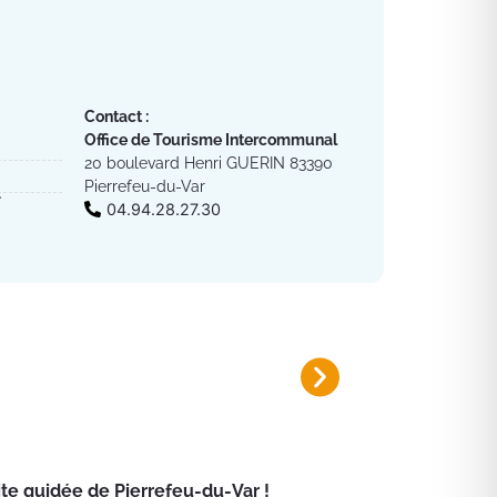
Contact :
Office de Tourisme Intercommunal
20 boulevard Henri GUERIN 83390
Pierrefeu-du-Var
l
04.94.28.27.30
Plan canicule 2026
Inscrivez-vous sur le registre nomi
te guidée de Pierrefeu-du-Var !