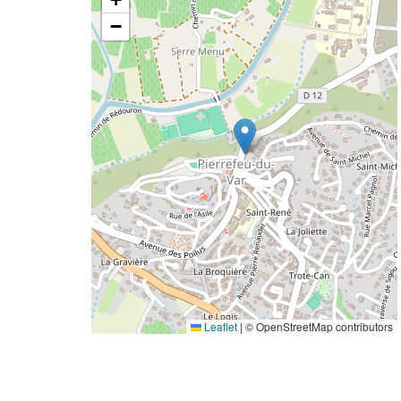
−
Leaflet
|
© OpenStreetMap contributors