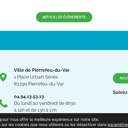
TOUS LES ÉVÉNEMENTS
Ville de Pierrefeu-du-Var
1 Place Urbain Sénès
NOU
83390 Pierrefeu-du-Var
Suivez
04.94.13.53.13
Du lundi au vendredi de 8h30
à 12h et de 13h à 17h
pour vous offrir la meilleure expérience sur notre site.
 sur les cookies que nous utilisons ou les désactiver dans
paramètre