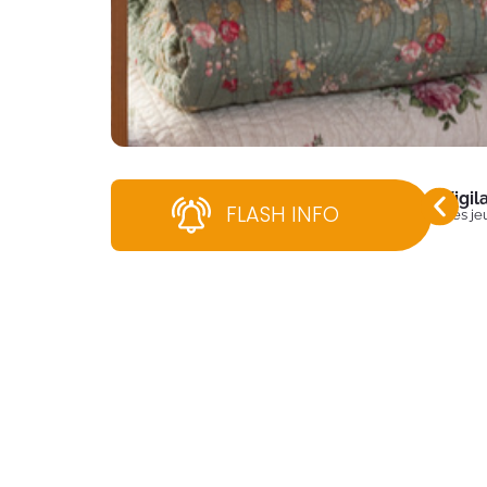
Vigi
FLASH INFO
Dès jeu