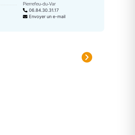
Pierrefeu-du-Var
06.84.30.31.17
Envoyer un e-mail
Plan canicule 2026
Inscrivez-vous sur le registre nomi