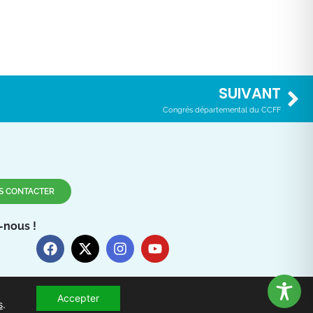
SUIVANT
Congrés départemental du CCFF
S CONTACTER
-nous !
Accepter
s
.