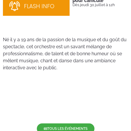
pour canicule
Ins
nom
FLASH INFO
Dès jeudi 30 juillet à 12h
bén
néc
cha
Né il y a 19 ans de la passion de la musique et du goût du
spectacle, cet orchestre est un savant mélange de
professionnalisme, de talent et de bonne humeur où se
mêlent musique, chant et danse dans une ambiance
interactive avec le public.
TOUS LES ÉVÉNEMENTS