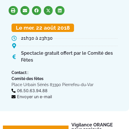
Le mer. 22 août 2018
21h30 à 23h30
Spectacle gratuit offert par le Comité des
Fêtes
Contact :
Comité des fêtes
Place Urbain Sénès 83390 Pierrefeu-du-Var
06.50.63.94.88
Envoyer un e-mail
Vigilance ORANGE
Pl