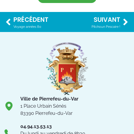
PRÉCÉDENT
SUIVANT
Voyage années 80
Pitchoun Pescaire !
Ville de Pierrefeu-du-Var
1 Place Urbain Sénès
83390 Pierrefeu-du-Var
04.94.13.53.13
Du lundi au vendredi de 8h30