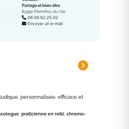
Partage et bien-être
83390 Pierrefeu-du-Var
06.09.62.25.92
Envoyer un e-mail
Plan canicule 2026
Inscrivez-vous sur le registre nomi
udique, personnalisée, efficace et
axologue
,
praticienne en reiki
,
chromo-