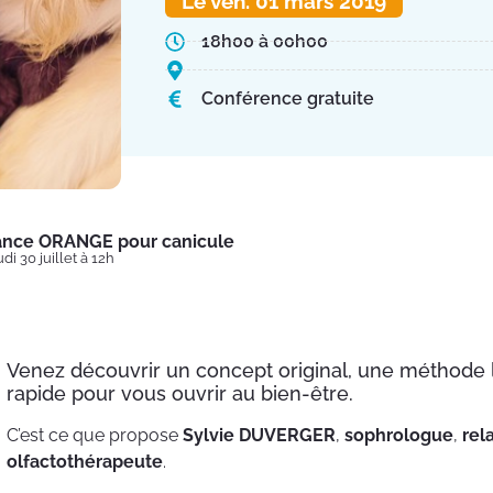
Le ven. 01 mars 2019
18h00 à 00h00
Conférence gratuite
lance ORANGE pour canicule
di 30 juillet à 12h
Venez découvrir un concept original, une méthode l
rapide pour vous ouvrir au bien-être.
C’est ce que propose
Sylvie DUVERGER
,
sophrologue
,
rel
olfactothérapeute
.