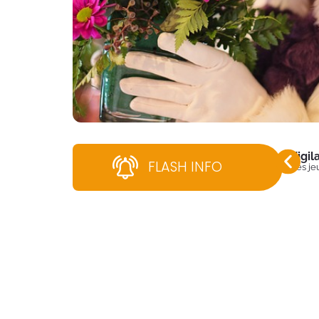
Vigi
FLASH INFO
Dès jeu