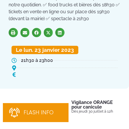
notre quotidien. ✅ food trucks et bières dès 18h30 ✅
tickets en vente en ligne ou sur place dès 19h30
(devant la mairie) ✅ spectacle à 21h30
Le lun. 23 janvier 2023
21h30 à 23h00
Vigilance ORANGE
Pl
pour canicule
Ins
nom
FLASH INFO
Dès jeudi 30 juillet à 12h
bén
néc
cha