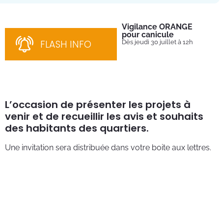
Vigilance ORANGE
Pl
pour canicule
Ins
nom
FLASH INFO
Dès jeudi 30 juillet à 12h
bén
néc
cha
L’occasion de présenter les projets à
venir et de recueillir les avis et souhaits
des habitants des quartiers.
Une invitation sera distribuée dans votre boite aux lettres.