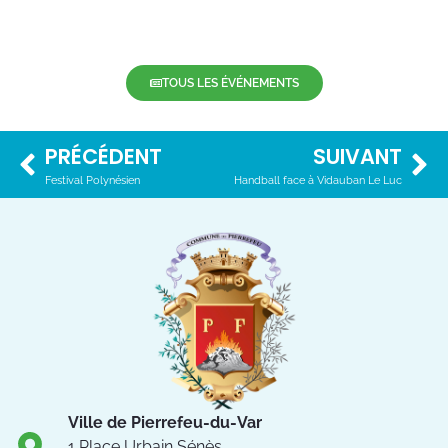
TOUS LES ÉVÉNEMENTS
PRÉCÉDENT
SUIVANT
Festival Polynésien
Handball face à Vidauban Le Luc
Ville de Pierrefeu-du-Var
1 Place Urbain Sénès