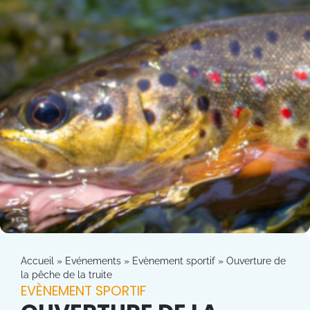
Accueil
»
Evénements
»
Evènement sportif
»
Ouverture de
la pêche de la truite
EVÈNEMENT SPORTIF