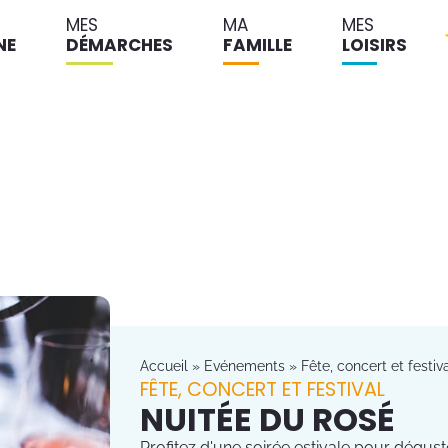
MES
MA
MES
NE
DÉMARCHES
FAMILLE
LOISIRS
Accueil
»
Evénements
»
Fête, concert et festiv
FÊTE, CONCERT ET FESTIVAL
NUITÉE DU ROSÉ
Profitez d'une soirée estivale pour déguste