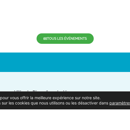
TOUS LES ÉVÉNEMENTS
Ville de Pierrefeu-du-Var
pour vous offrir la meilleure expérience sur notre site.
1 Place Urbain Sénès
NOU
 sur les cookies que nous utilisons ou les désactiver dans
paramètre
83390 Pierrefeu-du-Var
Suivez
04.94.13.53.13
Du lundi au vendredi de 8h30