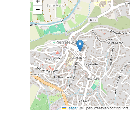
+
−
Leaflet
|
© OpenStreetMap contributors