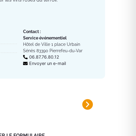
Contact :
Service événementiel
Hôtel de Ville 1 place Urbain
Sénès 83390 Pierrefeu-du-Var
06.87.76.80.12
Envoyer un e-mail
Plan canicule 2026
Inscrivez-vous sur le registre nomi
ER LE FORMULAIRE