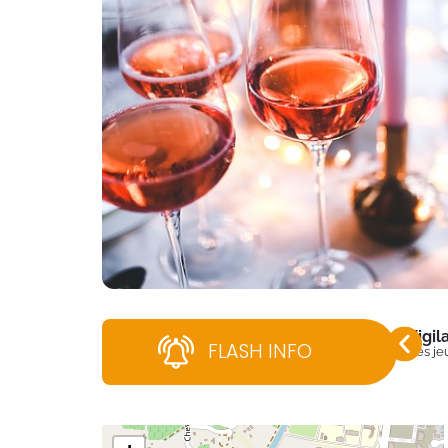
Vigi
FLASH INFO
Dès jeu