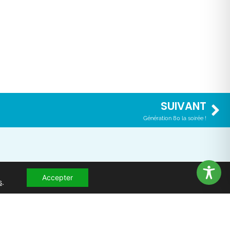
SUIVANT
Génération 80 la soirée !
Accepter
S CONTACTER
s
.
-nous !