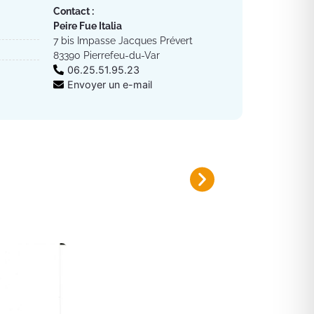
Contact :
Peire Fue Italia
7 bis Impasse Jacques Prévert
83390 Pierrefeu-du-Var
06.25.51.95.23
Envoyer un e-mail
Plan canicule 2026
Inscrivez-vous sur le registre nomi