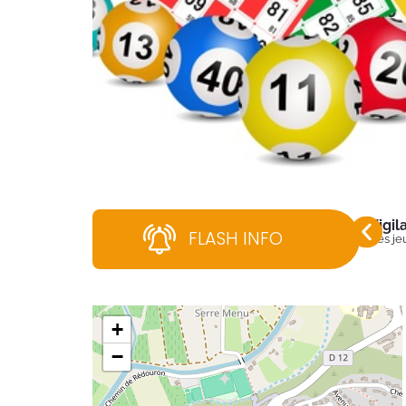
Vigi
FLASH INFO
Dès jeu
+
−