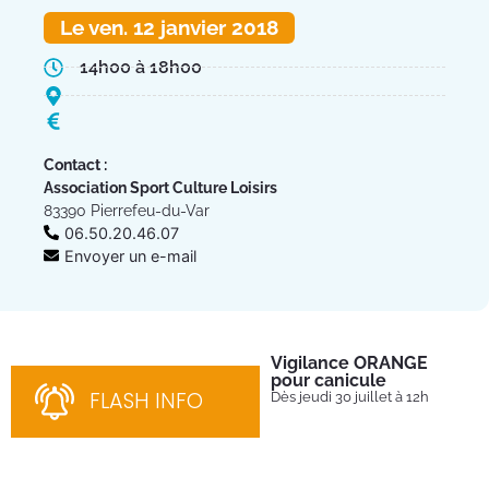
Le ven. 12 janvier 2018
14h00 à 18h00
Contact :
Association Sport Culture Loisirs
83390 Pierrefeu-du-Var
06.50.20.46.07
Envoyer un e-mail
Vigilance ORANGE
Pl
pour canicule
Ins
nom
FLASH INFO
Dès jeudi 30 juillet à 12h
bén
néc
cha