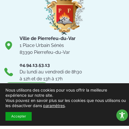
Ville de Pierrefeu-du-Var
1 Place Urbain Sénès
83390 Pierrefeu-du-Var
04.94.13.53.13
Du lundi au vendredi de 8h30
à 12h et de 13h à 17h
NOUS CONTACTER
Nous utilisons des cookies pour vous offrir la meilleure
expérience sur notre site.
Vous pouvez en savoir plus sur les cookies que nous utilisons ou
Suivez-nous !
les désactiver dans
paramètres
.
Accepter