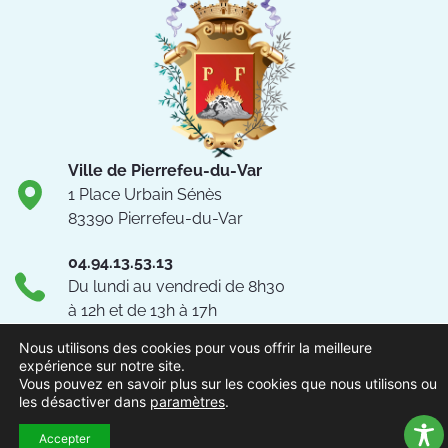
Ville de Pierrefeu-du-Var
1 Place Urbain Sénès
83390 Pierrefeu-du-Var
04.94.13.53.13
Du lundi au vendredi de 8h30
à 12h et de 13h à 17h
NOUS CONTACTER
Nous utilisons des cookies pour vous offrir la meilleure
expérience sur notre site.
Vous pouvez en savoir plus sur les cookies que nous utilisons ou
Suivez-nous !
les désactiver dans
paramètres
.
Accepter