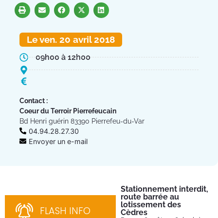
Le ven. 20 avril 2018
09h00 à 12h00
Contact :
Coeur du Terroir Pierrefeucain
Bd Henri guérin 83390 Pierrefeu-du-Var
04.94.28.27.30
Envoyer un e-mail
Stationnement interdit,
Fe
route barrée au
Tu
lotissement des
Du 
FLASH INFO
202
Cèdres
par