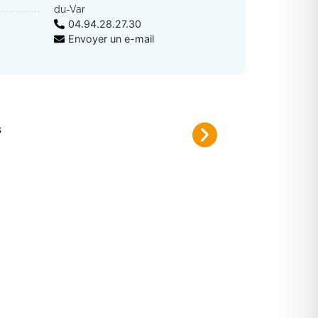
du-Var
04.94.28.27.30
Envoyer un e-mail
s
Fermeture de route La Tuil
Du mardi 4 au jeudi 6 août 2026 d