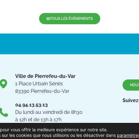
TOUS LES ÉVÉNEMENTS
Ville de Pierrefeu-du-Var
1 Place Urbain Sénès
NOU
83390 Pierrefeu-du-Var
Suivez
04.94.13.53.13
Du lundi au vendredi de 8h30
à 12h et de 13h à 17h
pour vous offrir la meilleure expérience sur notre site.
 sur les cookies que nous utilisons ou les désactiver dans
paramètre