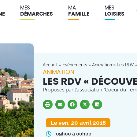
MES
MA
MES
NE
DÉMARCHES
FAMILLE
LOISIRS
Accueil
»
Evénements
»
Animation
»
Les RDV «
ANIMATION
LES RDV « DÉCOUVE
Proposés par l'association "Coeur du Terro
Le ven. 20 avril 2018
09h00 à 00h00