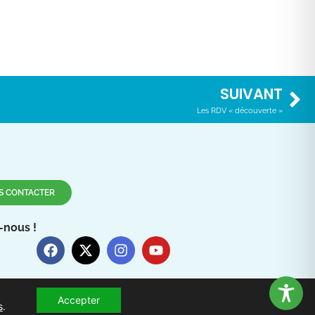
SUIVANT
Les RDV « découverte »
S CONTACTER
-nous !
Accepter
s
.