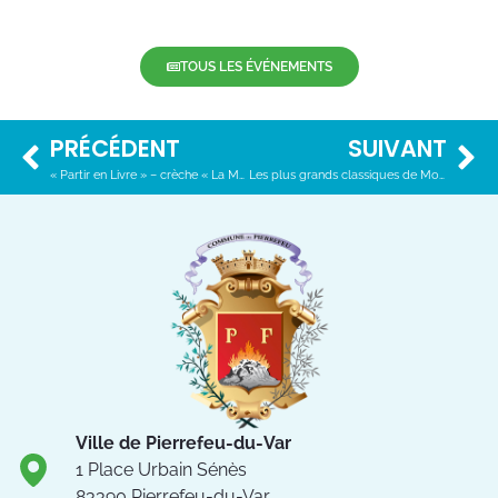
TOUS LES ÉVÉNEMENTS
PRÉCÉDENT
SUIVANT
« Partir en Livre » – crèche « La Musardière » : COMPLET
Les plus grands classiques de Molière revisités
Ville de Pierrefeu-du-Var
1 Place Urbain Sénès
83390 Pierrefeu-du-Var