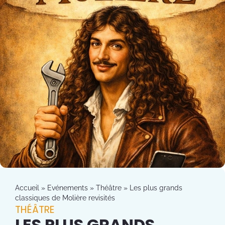
Accueil
»
Evénements
»
Théâtre
»
Les plus grands
classiques de Molière revisités
THÉÂTRE
LES PLUS GRANDS