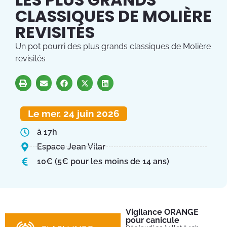
CLASSIQUES DE MOLIÈRE
REVISITÉS
Un pot pourri des plus grands classiques de Molière
revisités
Le mer. 24 juin 2026
à 17h
Espace Jean Vilar
10€ (5€ pour les moins de 14 ans)
Vigilance ORANGE
Pl
pour canicule
Ins
nom