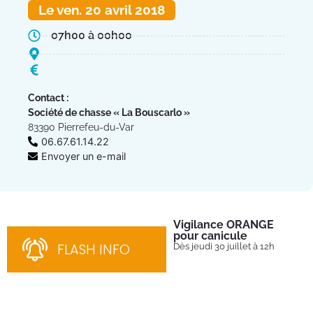
Le ven. 20 avril 2018
07h00 à 00h00
Contact :
Société de chasse « La Bouscarlo »
83390 Pierrefeu-du-Var
06.67.61.14.22
Envoyer un e-mail
Vigilance ORANGE
Pl
pour canicule
Ins
nom
FLASH INFO
Dès jeudi 30 juillet à 12h
bén
néc
cha