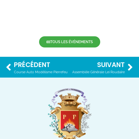
TOUS LES ÉVÉNEMENTS
PRÉCÉDENT
SUIVANT
Course Auto Modélisme Pierrefeu
Assemblée Générale Lei Roudaïre