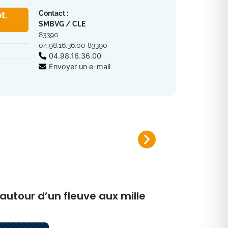
Contact :
t.
SMBVG / CLE
83390
04.98.16.36.00 83390
04.98.16.36.00
Envoyer un e-mail
Plan canicule 2026
Inscrivez-vous sur le registre nomi
 autour d’un fleuve aux mille