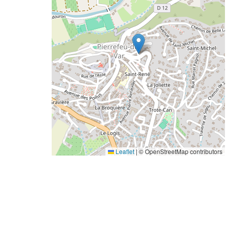
Leaflet
|
© OpenStreetMap contributors