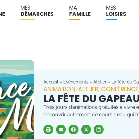
MES
MA
MES
NE
DÉMARCHES
FAMILLE
LOISIRS
Accueil
»
Evénements
»
Atelier
»
La fête du G
ANIMATION
,
ATELIER
,
CONFÉRENCE,
LA FÊTE DU GAPEA
Trois jours d’animations gratuites à vivre 
découvrir autrement ce cours d’eau qui tra