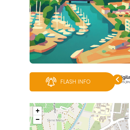
Vigi
FLASH INFO
Dès jeu
+
−