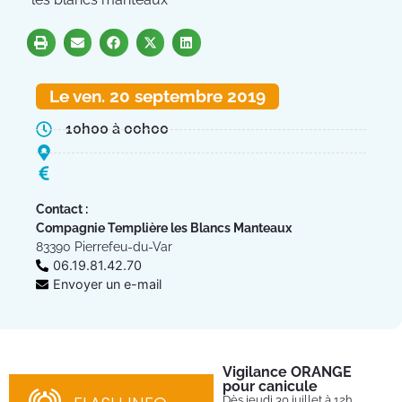
Le ven. 20 septembre 2019
10h00 à 00h00
Contact :
Compagnie Templière les Blancs Manteaux
83390 Pierrefeu-du-Var
06.19.81.42.70
Envoyer un e-mail
Vigilance ORANGE
Pl
pour canicule
Ins
nom
Dès jeudi 30 juillet à 12h