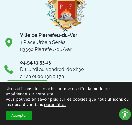
Ville de Pierrefeu-du-Var
1 Place Urbain Sénès
83390 Pierrefeu-du-Var
04.94.13.53.13
Du lundi au vendredi de 8h30
à 12h et de 13h à 17h
NOUS CONTACTER
Nous utilisons des cookies pour vous offrir la meilleure
expérience sur notre site.
Vous pouvez en savoir plus sur les cookies que nous utilisons ou
Suivez-nous !
les désactiver dans
paramètres
.
Accepter
ACCUEIL
MENTIONS
ACCESSIBILITÉ
PLAN DU
POLITIQUE DE
EXTRAN