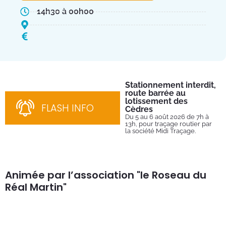
14h30 à 00h00
Stationnement interdit,
Fe
route barrée au
Tu
lotissement des
Du 
FLASH INFO
202
Cèdres
par
Du 5 au 6 août 2026 de 7h à
13h, pour traçage routier par
la société Midi Traçage.
Animée par l’association "le Roseau du
Réal Martin"