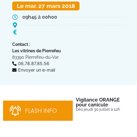
Le mar. 27 mars 2018
09h45 à 00h00
Contact :
Les vitrines de Pierrefeu
83390 Pierrefeu-du-Var
06.78.87.85.56
Envoyer un e-mail
Vigilance ORANGE
Pl
pour canicule
Ins
nom
FLASH INFO
Dès jeudi 30 juillet à 12h
bén
néc
cha