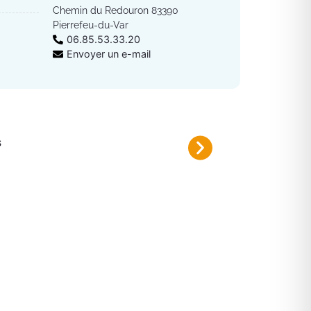
Chemin du Redouron 83390
Pierrefeu-du-Var
06.85.53.33.20
Envoyer un e-mail
s
Fermeture de route La Tuil
Du mardi 4 au jeudi 6 août 2026 d