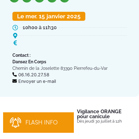
Le mer. 15 janvier 2025
10h00 à 11h30
Contact :
Dansez En Corps
Chemin de la Joselette 83390 Pierrefeu-du-Var
06.16.20.27.58
Envoyer un e-mail
Vigilance ORANGE
Pl
pour canicule
Ins
nom
FLASH INFO
Dès jeudi 30 juillet à 12h
bén
néc
cha