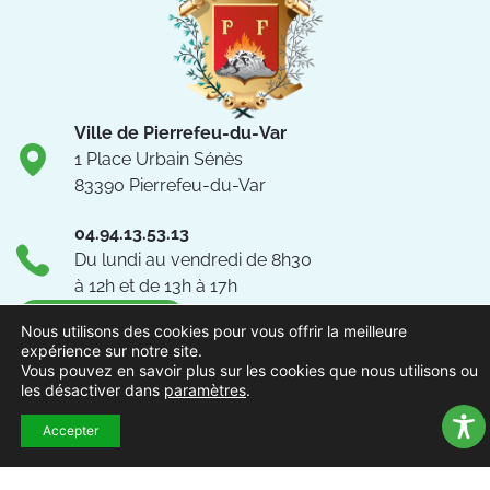
Ville de Pierrefeu-du-Var
1 Place Urbain Sénès
83390 Pierrefeu-du-Var
04.94.13.53.13
Du lundi au vendredi de 8h30
à 12h et de 13h à 17h
NOUS CONTACTER
Nous utilisons des cookies pour vous offrir la meilleure
expérience sur notre site.
Vous pouvez en savoir plus sur les cookies que nous utilisons ou
Suivez-nous !
les désactiver dans
paramètres
.
Accepter
ACCUEIL
MENTIONS
ACCESSIBILITÉ
PLAN DU
POLITIQUE DE
EXTRAN