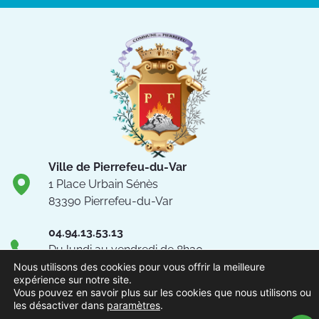
Ville de Pierrefeu-du-Var
1 Place Urbain Sénès
83390 Pierrefeu-du-Var
04.94.13.53.13
Du lundi au vendredi de 8h30
à 12h et de 13h à 17h
Nous utilisons des cookies pour vous offrir la meilleure
expérience sur notre site.
NOUS CONTACTER
Vous pouvez en savoir plus sur les cookies que nous utilisons ou
les désactiver dans
paramètres
.