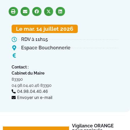
Le mar. 14 juillet 2026
RDV à 11h15
Espace Bouchonnerie
Contact :
Cabinet du Maire
83390
04.98.04.40.46 83390
04.98.04.40.46
Envoyer un e-mail
Vigilance ORANGE
Pl