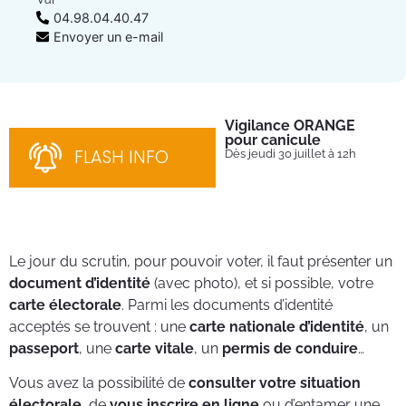
04.98.04.40.47
Envoyer un e-mail
Vigilance ORANGE
Pl
pour canicule
Ins
nom
FLASH INFO
Dès jeudi 30 juillet à 12h
bén
néc
cha
Le jour du scrutin, pour pouvoir voter, il faut présenter un
document d’identité
(avec photo), et si possible, votre
carte électorale
. Parmi les documents d’identité
acceptés se trouvent : une
carte nationale d’identité
, un
passeport
, une
carte vitale
, un
permis de conduire
…
Vous avez la possibilité de
consulter votre situation
électorale
, de
vous inscrire en ligne
ou d’entamer une