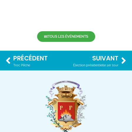
TOUS LES ÉVÉNEMENTS
PRÉCÉDENT
SUIVANT
Troc Pêche
Élection présidentielle 1er tour