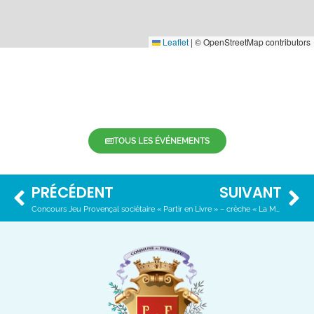
Leaflet
|
© OpenStreetMap contributors
TOUS LES ÉVÉNEMENTS
PRÉCÉDENT
SUIVANT
Concours Jeu Provençal sociétaire
« Partir en Livre » – crèche « La Musardière » : COMPLET