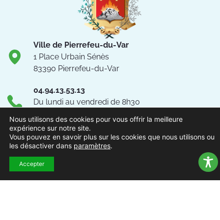
Ville de Pierrefeu-du-Var
1 Place Urbain Sénès
83390 Pierrefeu-du-Var
04.94.13.53.13
Du lundi au vendredi de 8h30
à 12h et de 13h à 17h
Nous utilisons des cookies pour vous offrir la meilleure
expérience sur notre site.
NOUS CONTACTER
Vous pouvez en savoir plus sur les cookies que nous utilisons ou
les désactiver dans
paramètres
.
Suivez-nous !
Accepter
ACCUEIL
MENTIONS
ACCESSIBILITÉ
PLAN DU
POLITIQUE DE
EXTRAN
LÉGALES
SITE
CONFIDENTIALITÉ