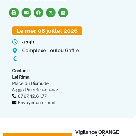
Le mer. 08 juillet 2026
à 14h
Complexe Loulou Gaffre
Contact :
Lei Rima
Place du Dixmude
83390 Pierrefeu-du-Var
07.67.42.61.77
Envoyer un e-mail
Vigilance ORANGE
Pl