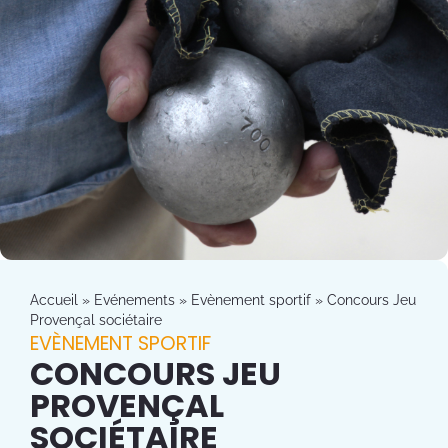
Accueil
»
Evénements
»
Evènement sportif
»
Concours Jeu
Provençal sociétaire
EVÈNEMENT SPORTIF
CONCOURS JEU
PROVENÇAL
SOCIÉTAIRE