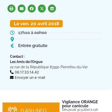
Le ven. 20 avril 2018
17h00 à 00h00
Entrée gratuite
Contact :
Les Amis de l’Orgue
22 rue de la République 83390 Pierrefeu-du-Var
06.17.33.14.42
Envoyer un e-mail
Vigilance ORANGE
Pl
pour canicule
Ins
nom
FLASH INFO
Dès jeudi 30 juillet à 12h