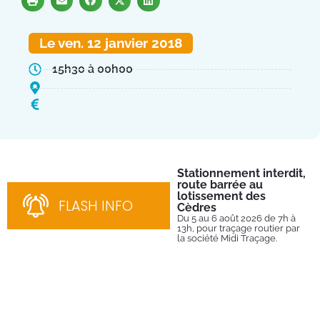
Le ven. 12 janvier 2018
15h30 à 00h00
Stationnement interdit,
Fe
route barrée au
Tu
lotissement des
Du 
FLASH INFO
202
Cèdres
par
Du 5 au 6 août 2026 de 7h à
13h, pour traçage routier par
la société Midi Traçage.