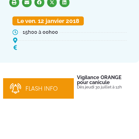
Le ven. 12 janvier 2018
15h00 à 00h00
Vigilance ORANGE
Pl
pour canicule
Ins
nom
FLASH INFO
Dès jeudi 30 juillet à 12h
bén
néc
cha