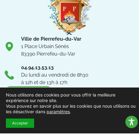
Ville de Pierrefeu-du-Var
1 Place Urbain Sénès
83390 Pierrefeu-du-Var
04.94.13.53.13
Du lundi au vendredi de 8h30
à 12h et de 13h à 17h
NOUS CONTACTER
Nous utilisons des cookies pour vous offrir la meilleure
expérience sur notre site.
Vous pouvez en savoir plus sur les cookies que nous utilisons ou
Suivez-nous !
les désactiver dans
paramètres
.
Accepter
ACCUEIL
MENTIONS
ACCESSIBILITÉ
PLAN DU
POLITIQUE DE
EXTRAN