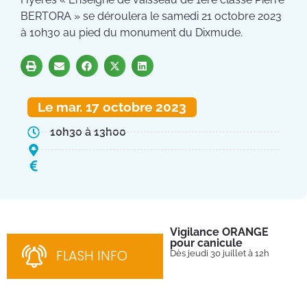
BERTORA » se déroulera le samedi 21 octobre 2023
à 10h30 au pied du monument du Dixmude.
Le mar. 17 octobre 2023
10h30 à 13h00
Vigilance ORANGE
Pl
pour canicule
Ins
nom
FLASH INFO
Dès jeudi 30 juillet à 12h
bén
néc
cha