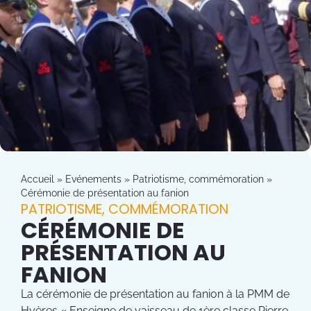
Accueil
»
Evénements
»
Patriotisme, commémoration
»
Cérémonie de présentation au fanion
PATRIOTISME, COMMÉMORATION
CÉRÉMONIE DE
PRÉSENTATION AU
FANION
La cérémonie de présentation au fanion à la PMM de
Hyères « Enseigne de vaisseau de 1ère classe Pierre