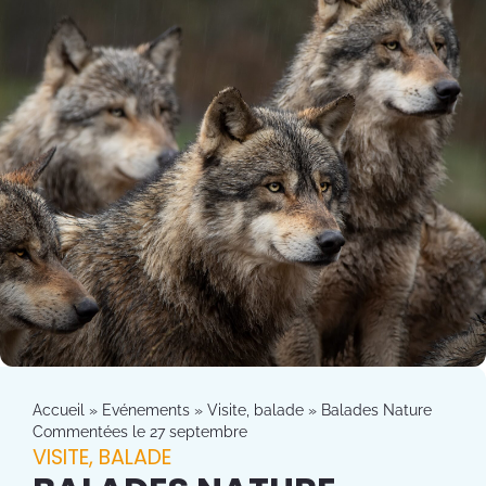
Accueil
»
Evénements
»
Visite, balade
»
Balades Nature
Commentées le 27 septembre
VISITE, BALADE