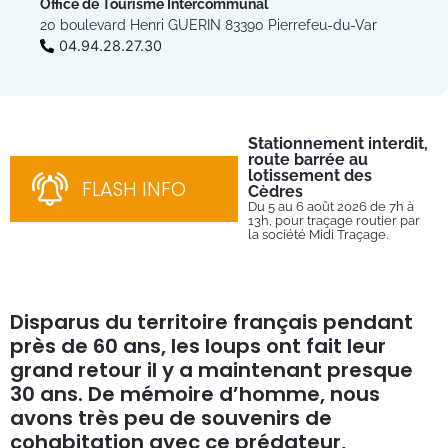
Office de Tourisme Intercommunal
20 boulevard Henri GUERIN 83390 Pierrefeu-du-Var
04.94.28.27.30
Stationnement interdit,
Fe
route barrée au
Tu
lotissement des
Du 
FLASH INFO
202
Cèdres
par
Du 5 au 6 août 2026 de 7h à
13h, pour traçage routier par
la société Midi Traçage.
Disparus du territoire français pendant
près de 60 ans, les loups ont fait leur
grand retour il y a maintenant presque
30 ans. De mémoire d’homme, nous
avons très peu de souvenirs de
cohabitation avec ce prédateur,