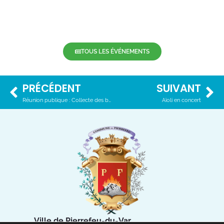
TOUS LES ÉVÉNEMENTS
PRÉCÉDENT
SUIVANT
Réunion publique : Collecte des biodéchets
Aïoli en concert
Ville de Pierrefeu-du-Var