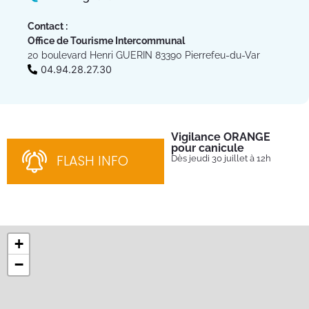
Contact :
Office de Tourisme Intercommunal
20 boulevard Henri GUERIN 83390 Pierrefeu-du-Var
04.94.28.27.30
Vigilance ORANGE
Pl
pour canicule
Ins
nom
FLASH INFO
Dès jeudi 30 juillet à 12h
bén
néc
cha
+
−