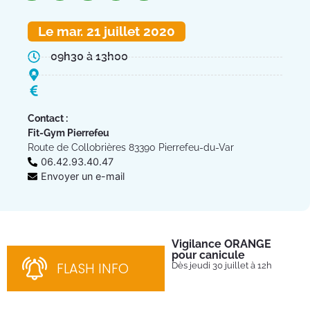
Le mar. 21 juillet 2020
09h30 à 13h00
Contact :
Fit-Gym Pierrefeu
Route de Collobrières 83390 Pierrefeu-du-Var
06.42.93.40.47
Envoyer un e-mail
Vigilance ORANGE
Pl
pour canicule
Ins
nom
FLASH INFO
Dès jeudi 30 juillet à 12h
bén
néc
cha