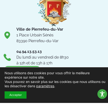
Ville de Pierrefeu-du-Var
1 Place Urbain Sénès
83390 Pierrefeu-du-Var
04.94.13.53.13
Du lundi au vendredi de 8h30
à 12h et de 13h à 17h
NOUS CONTACTER
Nous utilisons des cookies pour vous offrir la meilleure
expérience sur notre site.
Vous pouvez en savoir plus sur les cookies que nous utilisons ou
Suivez-nous !
les désactiver dans
paramètres
.
Accepter
ACCUEIL
MENTIONS
ACCESSIBILITÉ
PLAN DU
POLITIQUE DE
EXTRAN