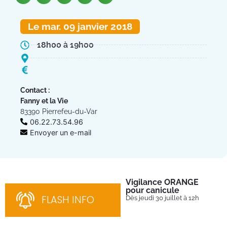
Le mar. 09 janvier 2018
18h00 à 19h00
Contact :
Fanny et la Vie
83390 Pierrefeu-du-Var
06.22.73.54.96
Envoyer un e-mail
Vigilance ORANGE
Pl
pour canicule
Ins
nom
FLASH INFO
Dès jeudi 30 juillet à 12h
bén
néc
cha