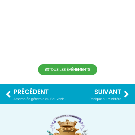
TOUS LES ÉVÉNEMENTS
PRÉCÉDENT
SUIVANT
Assemblée générale du Souvenir Français
Panique au Ministère