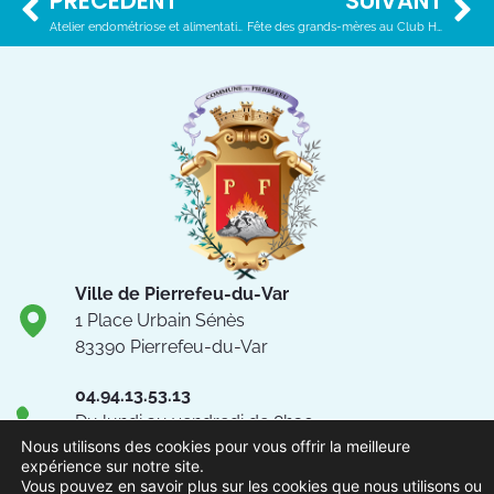
PRÉCÉDENT
SUIVANT
Atelier endométriose et alimentation – CPTS
Fête des grands-mères au Club Henri Paguet
Ville de Pierrefeu-du-Var
1 Place Urbain Sénès
83390 Pierrefeu-du-Var
04.94.13.53.13
Du lundi au vendredi de 8h30
Nous utilisons des cookies pour vous offrir la meilleure
à 12h et de 13h à 17h
expérience sur notre site.
NOUS CONTACTER
Vous pouvez en savoir plus sur les cookies que nous utilisons ou