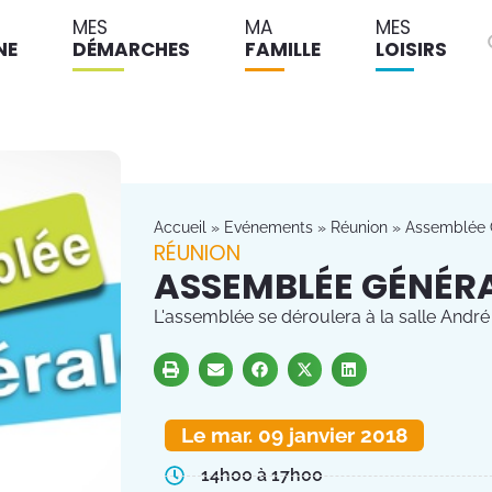
MES
MA
MES
NE
DÉMARCHES
FAMILLE
LOISIRS
Accueil
»
Evénements
»
Réunion
»
Assemblée
RÉUNION
ASSEMBLÉE GÉNÉR
L'assemblée se déroulera à la salle André
Le mar. 09 janvier 2018
14h00 à 17h00