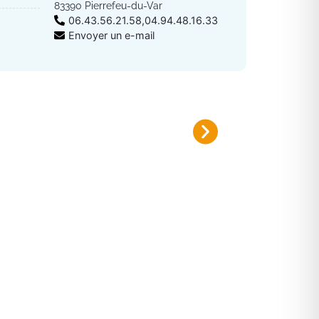
83390 Pierrefeu-du-Var
06.43.56.21.58,04.94.48.16.33
Envoyer un e-mail
Plan canicule 2026
Inscrivez-vous sur le registre nomi