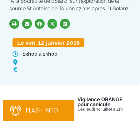
"À la poursuite de Bolanz" sur l'exploration de la
source St Antoine de Toulon 27 ans après JJ Bolanz.
Le ven. 12 janvier 2018
13h00 à 14h00
Vigilance ORANGE
Pl
pour canicule
Ins
nom
FLASH INFO
Dès jeudi 30 juillet à 12h
bén
néc
cha