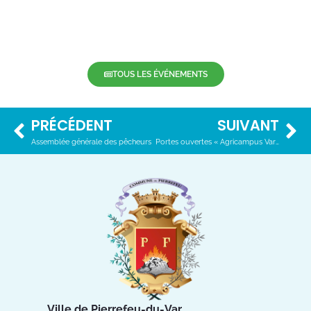
TOUS LES ÉVÉNEMENTS
PRÉCÉDENT
SUIVANT
Assemblée générale des pêcheurs
Portes ouvertes « Agricampus Var »
Ville de Pierrefeu-du-Var